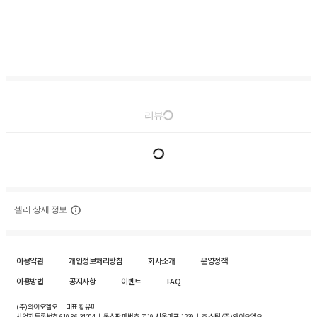
리뷰
셀러 상세 정보
이용약관
개인정보처리방침
회사소개
운영정책
이용방법
공지사항
이벤트
FAQ
(주)와이오엘오 ㅣ 대표 황유미
사업자등록번호
610-86-34204
ㅣ 통신판매번호 2019-서울마포-1239 ㅣ 호스팅 (주)와이오엘오