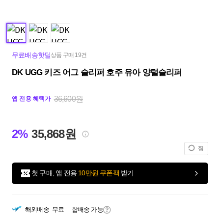
무료배송핫딜
상품 구매 19건
DK UGG 키즈 어그 슬리퍼 호주 유아 양털슬리퍼
36,600원
앱 전용 혜택가
2%
35,868원
찜
첫 구매, 앱 전용
10만원 쿠폰팩
받기
해외배송
무료
합배송 가능