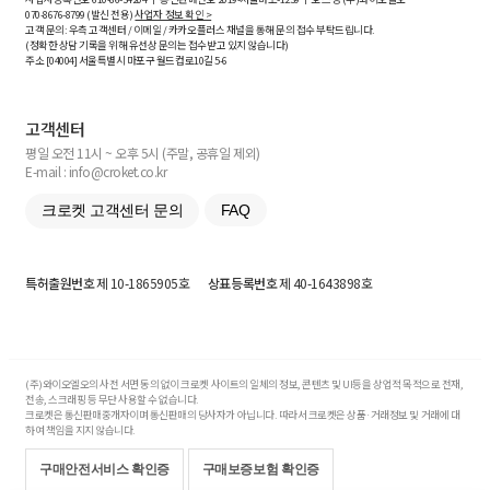
070-8676-8799 (발신 전용)
사업자 정보 확인 >
고객 문의: 우측 고객센터 / 이메일 / 카카오플러스 채널을 통해 문의 접수 부탁드립니다.
(정확한 상담 기록을 위해 유선상 문의는 접수받고 있지 않습니다)
주소 [
04004
] 서울특별시 마포구 월드컵로10길
5-6
고객센터
평일 오전 11시 ~ 오후 5시 (주말, 공휴일 제외)
E-mail : info@croket.co.kr
크로켓 고객센터 문의
FAQ
특허출원번호
제 10-1865905호
상표등록번호
제 40-1643898호
(주)와이오엘오의 사전 서면 동의 없이 크로켓 사이트의 일체의 정보, 콘텐츠 및 UI등을 상업적 목적으로 전재,
전송, 스크래핑 등 무단 사용할 수 없습니다.
크로켓은 통신판매중개자이며 통신판매의 당사자가 아닙니다. 따라서 크로켓은 상품·거래정보 및 거래에 대
하여 책임을 지지 않습니다.
구매안전서비스 확인증
구매보증보험 확인증