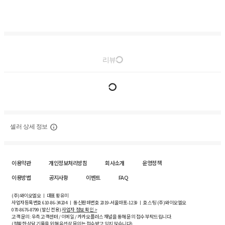
리뷰
셀러 상세 정보
이용약관
개인정보처리방침
회사소개
운영정책
이용방법
공지사항
이벤트
FAQ
(주)와이오엘오 ㅣ 대표 황유미
사업자등록번호
610-86-34204
ㅣ 통신판매번호 2019-서울마포-1239 ㅣ 호스팅 (주)와이오엘오
070-8676-8799 (발신 전용)
사업자 정보 확인 >
고객 문의: 우측 고객센터 / 이메일 / 카카오플러스 채널을 통해 문의 접수 부탁드립니다.
(정확한 상담 기록을 위해 유선상 문의는 접수받고 있지 않습니다)