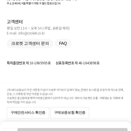
주소 [
04004
] 서울특별시 마포구 월드컵로10길
5-6
고객센터
평일 오전 11시 ~ 오후 5시 (주말, 공휴일 제외)
E-mail : info@croket.co.kr
크로켓 고객센터 문의
FAQ
특허출원번호
제 10-1865905호
상표등록번호
제 40-1643898호
(주)와이오엘오의 사전 서면 동의 없이 크로켓 사이트의 일체의 정보, 콘텐츠 및 UI등을 상업적 목적으로 전재,
전송, 스크래핑 등 무단 사용할 수 없습니다.
크로켓은 통신판매중개자이며 통신판매의 당사자가 아닙니다. 따라서 크로켓은 상품·거래정보 및 거래에 대
하여 책임을 지지 않습니다.
구매안전서비스 확인증
구매보증보험 확인증
Copyright© 2017-2026 YOLO Co, Ltd. All rights reserved.