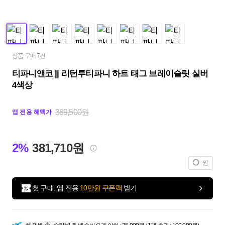
상품 구매 7건
티파니앤코 || 리턴투티파니 하트 태그 브레이슬릿 실버
4색상
389,500원
앱 전용 혜택가
2%
381,710원
찜
첫 구매, 앱 전용
10만원 쿠폰팩
받기