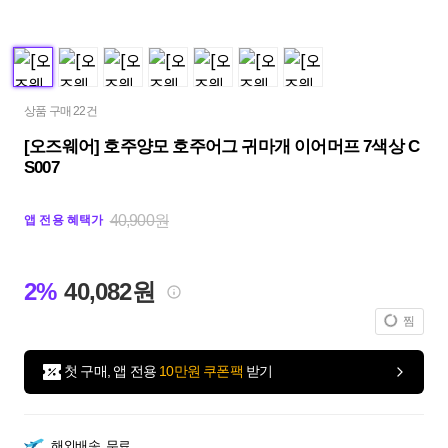
상품 구매 22건
[오즈웨어] 호주양모 호주어그 귀마개 이어머프 7색상 C
S007
40,900원
앱 전용 혜택가
2%
40,082원
찜
첫 구매, 앱 전용
10만원 쿠폰팩
받기
해외배송
무료