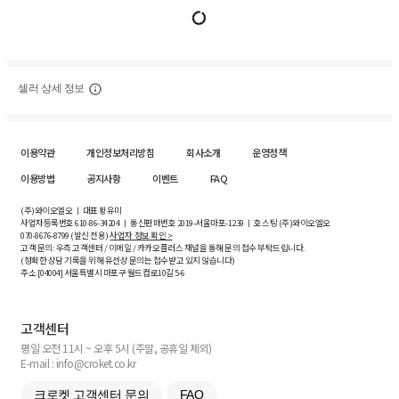
셀러 상세 정보
이용약관
개인정보처리방침
회사소개
운영정책
이용방법
공지사항
이벤트
FAQ
(주)와이오엘오 ㅣ 대표 황유미
사업자등록번호
610-86-34204
ㅣ 통신판매번호 2019-서울마포-1239 ㅣ 호스팅 (주)와이오엘오
070-8676-8799 (발신 전용)
사업자 정보 확인 >
고객 문의: 우측 고객센터 / 이메일 / 카카오플러스 채널을 통해 문의 접수 부탁드립니다.
(정확한 상담 기록을 위해 유선상 문의는 접수받고 있지 않습니다)
주소 [
04004
] 서울특별시 마포구 월드컵로10길
5-6
고객센터
평일 오전 11시 ~ 오후 5시 (주말, 공휴일 제외)
E-mail : info@croket.co.kr
크로켓 고객센터 문의
FAQ