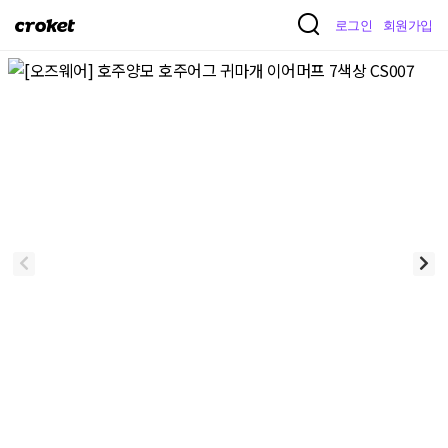
크
로그인
회원가입
로
켓