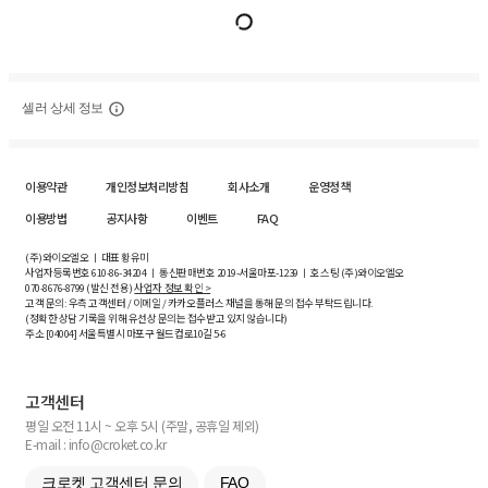
셀러 상세 정보
이용약관
개인정보처리방침
회사소개
운영정책
이용방법
공지사항
이벤트
FAQ
(주)와이오엘오 ㅣ 대표 황유미
사업자등록번호
610-86-34204
ㅣ 통신판매번호 2019-서울마포-1239 ㅣ 호스팅 (주)와이오엘오
070-8676-8799 (발신 전용)
사업자 정보 확인 >
고객 문의: 우측 고객센터 / 이메일 / 카카오플러스 채널을 통해 문의 접수 부탁드립니다.
(정확한 상담 기록을 위해 유선상 문의는 접수받고 있지 않습니다)
주소 [
04004
] 서울특별시 마포구 월드컵로10길
5-6
고객센터
평일 오전 11시 ~ 오후 5시 (주말, 공휴일 제외)
E-mail : info@croket.co.kr
크로켓 고객센터 문의
FAQ