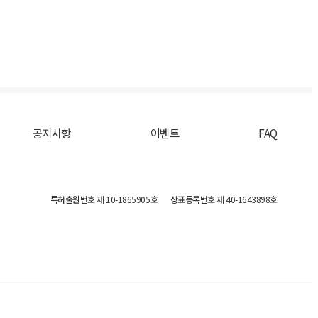
공지사항
이벤트
FAQ
특허출원번호
제 10-1865905호
상표등록번호
제 40-1643898호