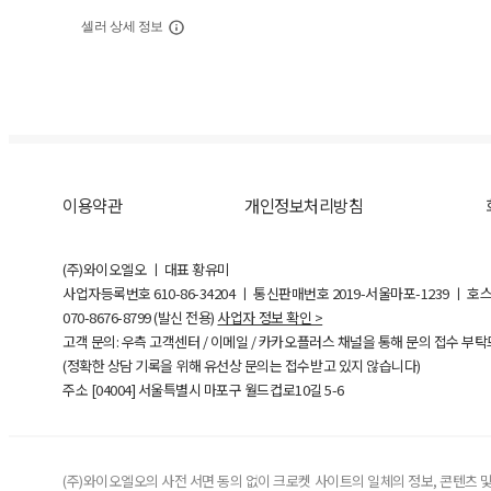
셀러 상세 정보
이용약관
개인정보처리방침
(주)와이오엘오 ㅣ 대표 황유미
사업자등록번호
610-86-34204
ㅣ 통신판매번호 2019-서울마포-1239 ㅣ 호
070-8676-8799 (발신 전용)
사업자 정보 확인 >
고객 문의: 우측 고객센터 / 이메일 / 카카오플러스 채널을 통해 문의 접수 부
(정확한 상담 기록을 위해 유선상 문의는 접수받고 있지 않습니다)
주소 [
04004
] 서울특별시 마포구 월드컵로10길
5-6
(주)와이오엘오의 사전 서면 동의 없이 크로켓 사이트의 일체의 정보, 콘텐츠 및 