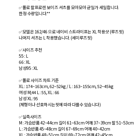
✅폴로 랄프로렌 보이즈 셔츠를 모아모아 균일가 세일합니다.
한정 수량입니다.**
✅모델은 162/46 으로 네이비 스트라이프는 XL 착용샷 (루즈핏)
나머지 셔츠는 L 착용했습니다. (세미루즈핏)
✅사이즈 추천
55 : L
66 : XL
남성95 : XL
✅폴로 사이즈 차트 기준
XL : 174~163cm, 62~52kg / L : 163~155cm, 52~45kg
여성 M;44 L : 55, XL : 66
남성 XL: 95
(체형이나 선호하시는핏에 따라 다를수 있습니다)
✅실측사이즈
M : 가슴반품 42~44cm 길이 61~63cm 어깨 37~39cm 팔 51~53cm
L : 가슴반품 45~48cm 길이 67~69cm 어깨 40~42cm
XL : 가슴반품 48~51cm 길이 69~72cm 어깨 42~45cm