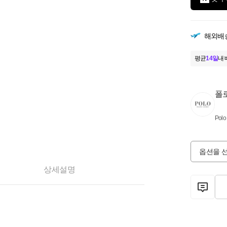
해외배
평균
14일
내 
폴
Polo
옵션을 
상세설명