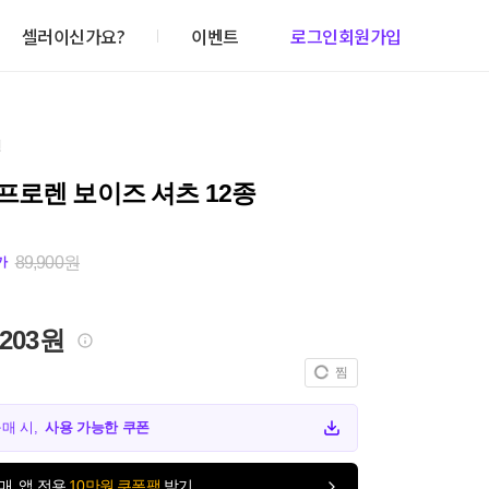
셀러이신가요?
이벤트
로그인
회원가입
건
프로렌 보이즈 셔츠 12종
89,900원
가
,203원
찜
구매 시,
사용 가능한 쿠폰
매, 앱 전용
10만원 쿠폰팩
받기