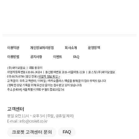
이용약관
개인정보처리방침
회사소개
운영정책
이용방법
공지사항
이벤트
FAQ
(주)와이오엘오 ㅣ 대표 황유미
사업자등록번호
610-86-34204
ㅣ 통신판매번호 2019-서울마포-1239 ㅣ 호스팅 (주)와이오엘오
070-8676-8799 (발신 전용)
사업자 정보 확인 >
고객 문의: 우측 고객센터 / 이메일 / 카카오플러스 채널을 통해 문의 접수 부탁드립니다.
(정확한 상담 기록을 위해 유선상 문의는 접수받고 있지 않습니다)
주소 [
04004
] 서울특별시 마포구 월드컵로10길
5-6
고객센터
평일 오전 11시 ~ 오후 5시 (주말, 공휴일 제외)
E-mail : info@croket.co.kr
크로켓 고객센터 문의
FAQ