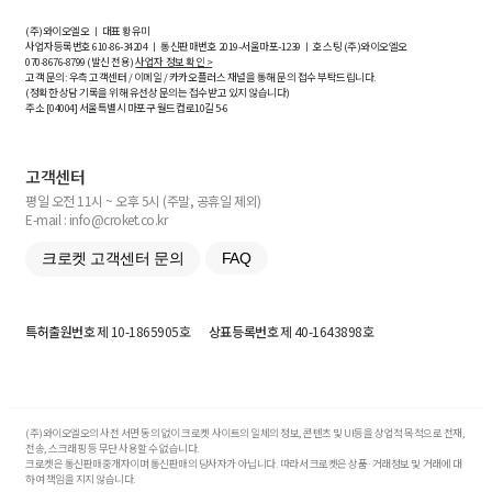
(주)와이오엘오 ㅣ 대표 황유미
사업자등록번호
610-86-34204
ㅣ 통신판매번호 2019-서울마포-1239 ㅣ 호스팅 (주)와이오엘오
070-8676-8799 (발신 전용)
사업자 정보 확인 >
고객 문의: 우측 고객센터 / 이메일 / 카카오플러스 채널을 통해 문의 접수 부탁드립니다.
(정확한 상담 기록을 위해 유선상 문의는 접수받고 있지 않습니다)
주소 [
04004
] 서울특별시 마포구 월드컵로10길
5-6
고객센터
평일 오전 11시 ~ 오후 5시 (주말, 공휴일 제외)
E-mail : info@croket.co.kr
크로켓 고객센터 문의
FAQ
특허출원번호
제 10-1865905호
상표등록번호
제 40-1643898호
(주)와이오엘오의 사전 서면 동의 없이 크로켓 사이트의 일체의 정보, 콘텐츠 및 UI등을 상업적 목적으로 전재,
전송, 스크래핑 등 무단 사용할 수 없습니다.
크로켓은 통신판매중개자이며 통신판매의 당사자가 아닙니다. 따라서 크로켓은 상품·거래정보 및 거래에 대
하여 책임을 지지 않습니다.