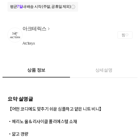
평균
7일
내 배송 시작 (주말, 공휴일 제외)
아크테릭스
찜
Arc'teryx
상품 정보
상세설명
【어떤 코디에도 맞추기 쉬운 심플하고 얕은 니트 비니】
・메리노 울＆리사이클 폴리에스텔 소재
・얇고 경량