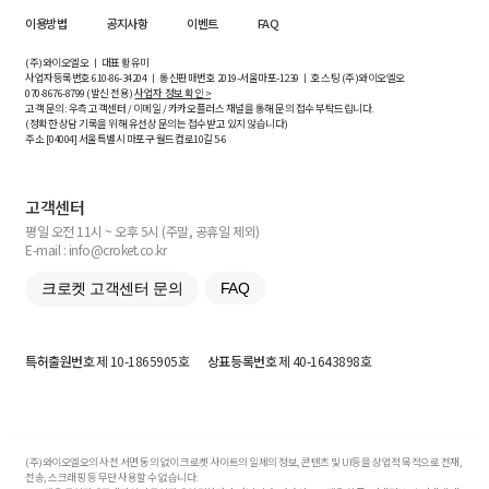
이용방법
공지사항
이벤트
FAQ
(주)와이오엘오 ㅣ 대표 황유미
사업자등록번호
610-86-34204
ㅣ 통신판매번호 2019-서울마포-1239 ㅣ 호스팅 (주)와이오엘오
070-8676-8799 (발신 전용)
사업자 정보 확인 >
고객 문의: 우측 고객센터 / 이메일 / 카카오플러스 채널을 통해 문의 접수 부탁드립니다.
(정확한 상담 기록을 위해 유선상 문의는 접수받고 있지 않습니다)
주소 [
04004
] 서울특별시 마포구 월드컵로10길
5-6
고객센터
평일 오전 11시 ~ 오후 5시 (주말, 공휴일 제외)
E-mail : info@croket.co.kr
크로켓 고객센터 문의
FAQ
특허출원번호
제 10-1865905호
상표등록번호
제 40-1643898호
(주)와이오엘오의 사전 서면 동의 없이 크로켓 사이트의 일체의 정보, 콘텐츠 및 UI등을 상업적 목적으로 전재,
전송, 스크래핑 등 무단 사용할 수 없습니다.