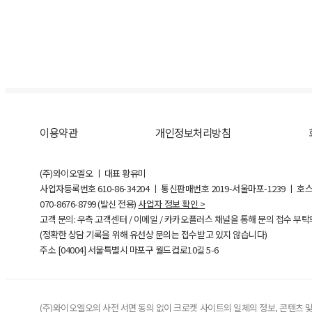
이용약관
개인정보처리방침
(주)와이오엘오 ㅣ 대표 황유미
사업자등록번호
610-86-34204
ㅣ 통신판매번호 2019-서울마포-1239 ㅣ 호
070-8676-8799 (발신 전용)
사업자 정보 확인 >
고객 문의: 우측 고객센터 / 이메일 / 카카오플러스 채널을 통해 문의 접수 부
(정확한 상담 기록을 위해 유선상 문의는 접수받고 있지 않습니다)
주소 [
04004
] 서울특별시 마포구 월드컵로10길
5-6
(주)와이오엘오의 사전 서면 동의 없이 크로켓 사이트의 일체의 정보, 콘텐츠 및 