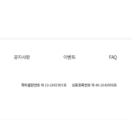
공지사항
이벤트
FAQ
특허출원번호
제 10-1865905호
상표등록번호
제 40-1643898호