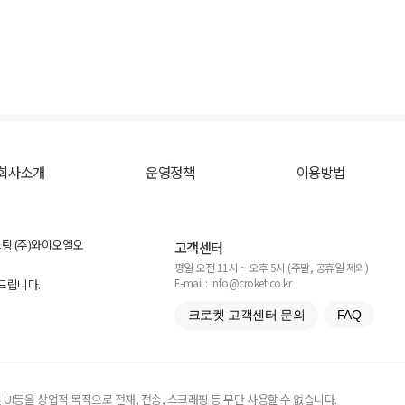
회사소개
운영정책
이용방법
스팅 (주)와이오엘오
고객센터
평일 오전 11시 ~ 오후 5시 (주말, 공휴일 제외)
E-mail : info@croket.co.kr
탁드립니다.
크로켓 고객센터 문의
FAQ
UI등을 상업적 목적으로 전재, 전송, 스크래핑 등 무단 사용할 수 없습니다.