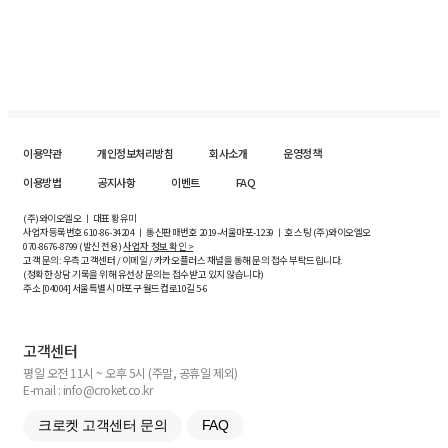
이용약관
개인정보처리방침
회사소개
운영정책
이용방법
공지사항
이벤트
FAQ
(주)와이오엘오 ㅣ 대표 황유미
사업자등록번호
610-86-34204
ㅣ 통신판매번호 2019-서울마포-1239 ㅣ 호스팅 (주)와이오엘오
070-8676-8799 (발신 전용)
사업자 정보 확인 >
고객 문의: 우측 고객센터 / 이메일 / 카카오플러스 채널을 통해 문의 접수 부탁드립니다.
(정확한 상담 기록을 위해 유선상 문의는 접수받고 있지 않습니다)
주소 [
04004
] 서울특별시 마포구 월드컵로10길
5-6
고객센터
평일 오전 11시 ~ 오후 5시 (주말, 공휴일 제외)
E-mail : info@croket.co.kr
크로켓 고객센터 문의
FAQ