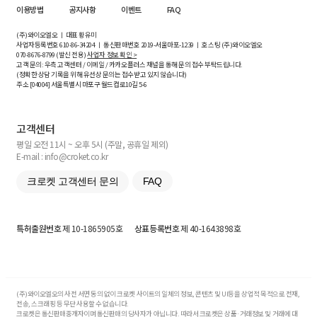
이용방법
공지사항
이벤트
FAQ
(주)와이오엘오 ㅣ 대표 황유미
사업자등록번호
610-86-34204
ㅣ 통신판매번호 2019-서울마포-1239 ㅣ 호스팅 (주)와이오엘오
070-8676-8799 (발신 전용)
사업자 정보 확인 >
고객 문의: 우측 고객센터 / 이메일 / 카카오플러스 채널을 통해 문의 접수 부탁드립니다.
(정확한 상담 기록을 위해 유선상 문의는 접수받고 있지 않습니다)
주소 [
04004
] 서울특별시 마포구 월드컵로10길
5-6
고객센터
평일 오전 11시 ~ 오후 5시 (주말, 공휴일 제외)
E-mail : info@croket.co.kr
크로켓 고객센터 문의
FAQ
특허출원번호
제 10-1865905호
상표등록번호
제 40-1643898호
(주)와이오엘오의 사전 서면 동의 없이 크로켓 사이트의 일체의 정보, 콘텐츠 및 UI등을 상업적 목적으로 전재,
전송, 스크래핑 등 무단 사용할 수 없습니다.
크로켓은 통신판매중개자이며 통신판매의 당사자가 아닙니다. 따라서 크로켓은 상품·거래정보 및 거래에 대