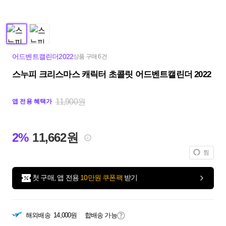
어드벤트캘린더2022
상품 구매 6건
스누피 크리스마스 캐릭터 초콜릿 어드벤트캘린더 2022
11,900원
앱 전용 혜택가
2%
11,662원
찜
첫 구매, 앱 전용
10만원 쿠폰팩
받기
해외배송
14,000원
합배송 가능