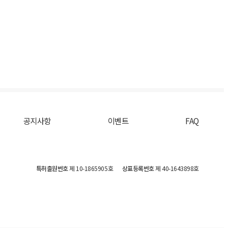
공지사항
이벤트
FAQ
특허출원번호
제 10-1865905호
상표등록번호
제 40-1643898호