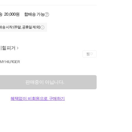
송
20,000원
합배송 가능
배송 시작 (주말, 공휴일 제외)
미힐피거
찜
MY HILFIGER
판매중이 아닙니다.
혜택없이 비회원으로 구매하기