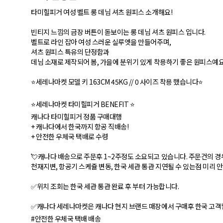
타미힐피거 여성 벨트 롱 데님 셔츠 원피스 소개해요!
빈티지 느낌의 금장 버튼이 돋보이는 롱 데님 셔츠 원피스 입니다.
벨트로 라인 잡아 여성 스러운 실루엣을 만들어주며,
셔츠 원피스 특유의 단정함과
데님 소재로 제작되어 봄, 가을에 분위기 있게 착용하기 좋은 원피스예요
⭐ 세레나마켓 모델 키 163CM 45KG // 0 사이즈 착용 했습니다 ⭐
⭐세레나마켓 타미힐피거 BENEFIT ⭐
캐나다 타미힐피거 정품 구매대행
+ 캐나다에서 한국까지 항공 직배송!
+ 안전한 우체국 택배로 수령
💘캐나다 배송으로 주문후 1~2주정도 소요되고 있습니다. 주문건의 경
천재지변, 항공기 스케쥴 변동, 한국 세관 통관 지연될 수 있는점 미리 
✅위치 조회는 한국 세관 통관 완료 후 부터 가능합니다.
✅캐나다 세레나마켓은 캐나다 현지 브랜드 매장에서 구매후 한국 고객님
#안전한 우체국 택배 배송