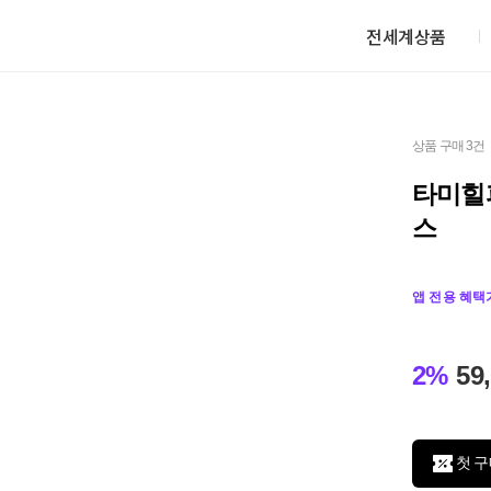
전세계상품
상품 구매 3건
타미힐피
스
앱 전용 혜택
2%
59
첫 구