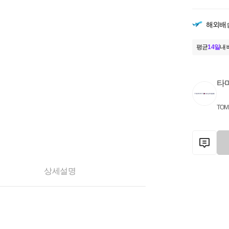
해외배
평균
14일
내 
타
TOM
상세설명