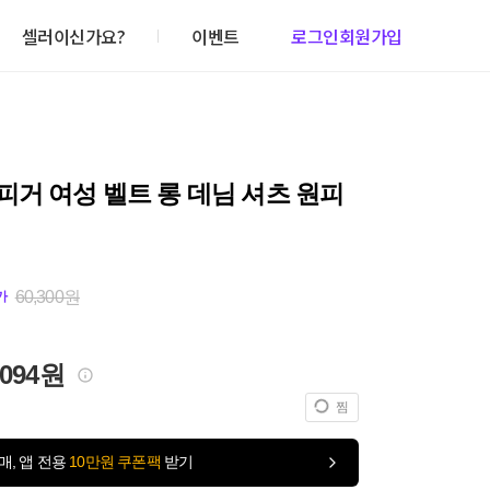
셀러이신가요?
이벤트
로그인
회원가입
거 여성 벨트 롱 데님 셔츠 원피
60,300원
가
,094원
찜
매, 앱 전용
10만원 쿠폰팩
받기