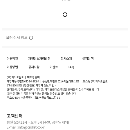
셀러 상세 정보
이용약관
개인정보처리방침
회사소개
운영정책
이용방법
공지사항
이벤트
FAQ
(주)와이오엘오 ㅣ 대표 황유미
사업자등록번호
610-86-34204
ㅣ 통신판매번호 2019-서울마포-1239 ㅣ 호스팅 (주)와이오엘오
070-8676-8799 (발신 전용)
사업자 정보 확인 >
고객 문의: 우측 고객센터 / 이메일 / 카카오플러스 채널을 통해 문의 접수 부탁드립니다.
(정확한 상담 기록을 위해 유선상 문의는 접수받고 있지 않습니다)
주소 [
04004
] 서울특별시 마포구 월드컵로10길
5-6
고객센터
평일 오전 11시 ~ 오후 5시 (주말, 공휴일 제외)
E-mail : info@croket.co.kr