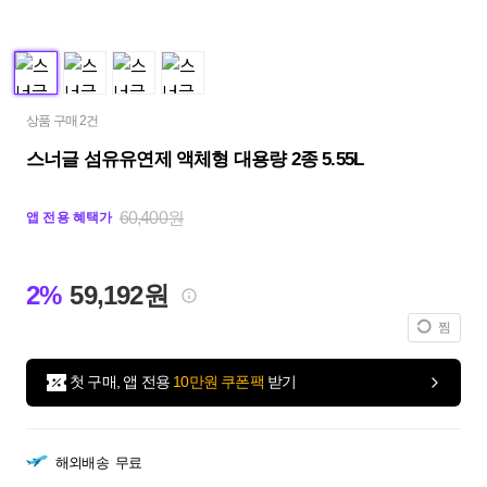
상품 구매 2건
스너글 섬유유연제 액체형 대용량 2종 5.55L
60,400원
앱 전용 혜택가
2%
59,192원
찜
첫 구매, 앱 전용
10만원 쿠폰팩
받기
해외배송
무료