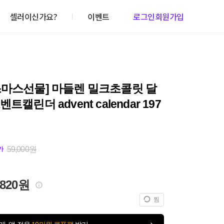
셀러이신가요?
이벤트
로그인
회원가입
스마스선물] 마들렌 밀크초콜릿 달
트캘린더 advent calendar 197
59,000원
가
,820원
찜