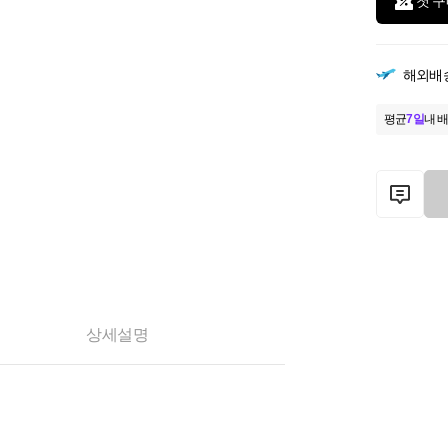
첫 구
해외배
평균
7일
내 배
상세설명