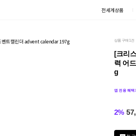
전세계상품
상품 구매 1건
[크리
력 어드벤
g
앱 전용 혜택
2%
57