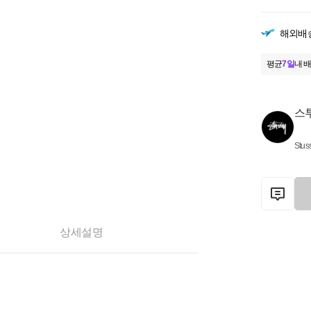
해외배
평균
7일
내 배
스
Stus
상세설명