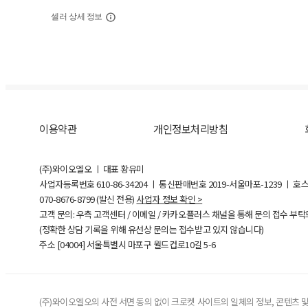
셀러 상세 정보
이용약관
개인정보처리방침
(주)와이오엘오 ㅣ 대표 황유미
사업자등록번호
610-86-34204
ㅣ 통신판매번호 2019-서울마포-1239 ㅣ 호
070-8676-8799 (발신 전용)
사업자 정보 확인 >
고객 문의: 우측 고객센터 / 이메일 / 카카오플러스 채널을 통해 문의 접수 부
(정확한 상담 기록을 위해 유선상 문의는 접수받고 있지 않습니다)
주소 [
04004
] 서울특별시 마포구 월드컵로10길
5-6
(주)와이오엘오의 사전 서면 동의 없이 크로켓 사이트의 일체의 정보, 콘텐츠 및 