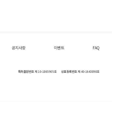
공지사항
이벤트
FAQ
특허출원번호
제 10-1865905호
상표등록번호
제 40-1643898호