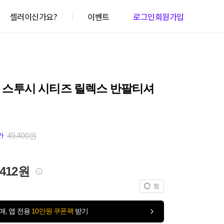
셀러이신가요?
이벤트
로그인
회원가입
sy 스투시 시티즈 릴렉스 반팔티셔
49,400원
가
,412원
찜
매, 앱 전용
10만원 쿠폰팩
받기