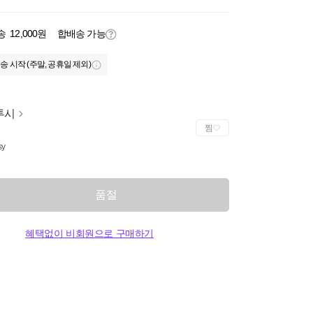
송
12,000원
합배송 가능
송 시작 (주말, 공휴일 제외)
투시
찜
sy
품절
혜택없이 비회원으로 구매하기