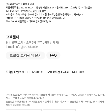
(주)와이오엘오 ㅣ 대표 황유미
사업자등록번호
610-86-34204
ㅣ 통신판매번호 2019-서울마포-1239 ㅣ 호스팅 (주)와이오엘오
070-8676-8799 (발신 전용)
사업자 정보 확인 >
고객 문의: 우측 고객센터 / 이메일 / 카카오플러스 채널을 통해 문의 접수 부탁드립니다.
(정확한 상담 기록을 위해 유선상 문의는 접수받고 있지 않습니다)
주소 [
04004
] 서울특별시 마포구 월드컵로10길
5-6
고객센터
평일 오전 11시 ~ 오후 5시 (주말, 공휴일 제외)
E-mail : info@croket.co.kr
크로켓 고객센터 문의
FAQ
특허출원번호
제 10-1865905호
상표등록번호
제 40-1643898호
(주)와이오엘오의 사전 서면 동의 없이 크로켓 사이트의 일체의 정보, 콘텐츠 및 UI등을 상업적 목적으로 전재,
전송, 스크래핑 등 무단 사용할 수 없습니다.
크로켓은 통신판매중개자이며 통신판매의 당사자가 아닙니다. 따라서 크로켓은 상품·거래정보 및 거래에 대
하여 책임을 지지 않습니다.