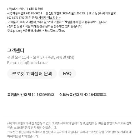
(주)와이오엘오 ㅣ 대표 황유미
사업자등록번호
610-86-34204
ㅣ 통신판매번호 2019-서울마포-1239 ㅣ 호스팅 (주)와이오엘오
070-8676-8799 (발신 전용)
사업자 정보 확인 >
고객 문의: 우측 고객센터 / 이메일 / 카카오플러스 채널을 통해 문의 접수 부탁드립니다.
(정확한 상담 기록을 위해 유선상 문의는 접수받고 있지 않습니다)
주소 [
04004
] 서울특별시 마포구 월드컵로10길
5-6
고객센터
평일 오전 11시 ~ 오후 5시 (주말, 공휴일 제외)
E-mail : info@croket.co.kr
크로켓 고객센터 문의
FAQ
특허출원번호
제 10-1865905호
상표등록번호
제 40-1643898호
(주)와이오엘오의 사전 서면 동의 없이 크로켓 사이트의 일체의 정보, 콘텐츠 및 UI등을 상업적 목적으로 전재,
전송, 스크래핑 등 무단 사용할 수 없습니다.
크로켓은 통신판매중개자이며 통신판매의 당사자가 아닙니다. 따라서 크로켓은 상품·거래정보 및 거래에 대
하여 책임을 지지 않습니다.