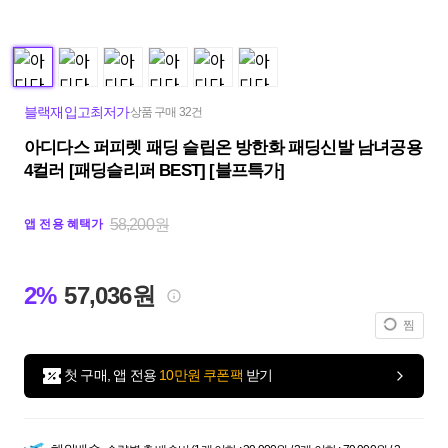
블랙재입고최저가
상품 구매 32건
아디다스 퍼피렛 패딩 슬립온 방한화 패딩신발 남녀공용
4컬러 [패딩슬리퍼 BEST] [블프특가]
58,200원
앱 전용 혜택가
2%
57,036원
찜
첫 구매, 앱 전용
10만원 쿠폰팩
받기