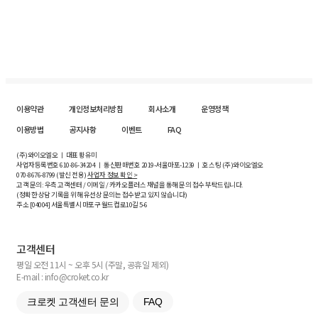
이용약관
개인정보처리방침
회사소개
운영정책
이용방법
공지사항
이벤트
FAQ
(주)와이오엘오 ㅣ 대표 황유미
사업자등록번호
610-86-34204
ㅣ 통신판매번호 2019-서울마포-1239 ㅣ 호스팅 (주)와이오엘오
070-8676-8799 (발신 전용)
사업자 정보 확인 >
고객 문의: 우측 고객센터 / 이메일 / 카카오플러스 채널을 통해 문의 접수 부탁드립니다.
(정확한 상담 기록을 위해 유선상 문의는 접수받고 있지 않습니다)
주소 [
04004
] 서울특별시 마포구 월드컵로10길
5-6
고객센터
평일 오전 11시 ~ 오후 5시 (주말, 공휴일 제외)
E-mail : info@croket.co.kr
크로켓 고객센터 문의
FAQ