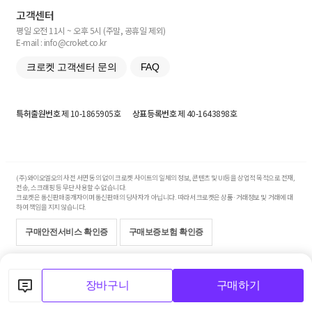
고객센터
평일 오전 11시 ~ 오후 5시 (주말, 공휴일 제외)
E-mail : info@croket.co.kr
크로켓 고객센터 문의
FAQ
특허출원번호
제 10-1865905호
상표등록번호
제 40-1643898호
(주)와이오엘오의 사전 서면 동의 없이 크로켓 사이트의 일체의 정보, 콘텐츠 및 UI등을 상업적 목적으로 전재,
전송, 스크래핑 등 무단 사용할 수 없습니다.
크로켓은 통신판매중개자이며 통신판매의 당사자가 아닙니다. 따라서 크로켓은 상품·거래정보 및 거래에 대
하여 책임을 지지 않습니다.
구매안전서비스 확인증
구매보증보험 확인증
Copyright© 2017-2026 YOLO Co, Ltd. All rights reserved.
장바구니
구매하기