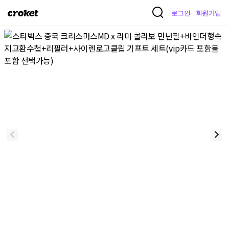
크
로그인
회원가입
로
켓