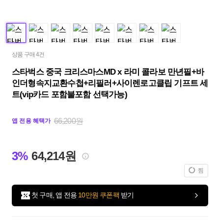
상품 구매 4건
스타벅스 중국 크리스마스MD x 라미 콜라보 만년필+바
인더형속지교환수첩+리필러+사이렌로고클립 기프트 세
트(vip카드 포함불포함 선택가능)
66,200원
앱 전용 혜택가
3%
64,214원
찜
첫 구매, 앱 전용
10만원 쿠폰팩
받기