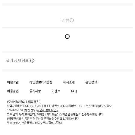
리뷰
셀러 상세 정보
이용약관
개인정보처리방침
회사소개
운영정책
이용방법
공지사항
이벤트
FAQ
(주)와이오엘오 ㅣ 대표 황유미
사업자등록번호
610-86-34204
ㅣ 통신판매번호 2019-서울마포-1239 ㅣ 호스팅 (주)와이오엘오
070-8676-8799 (발신 전용)
사업자 정보 확인 >
고객 문의: 우측 고객센터 / 이메일 / 카카오플러스 채널을 통해 문의 접수 부탁드립니다.
(정확한 상담 기록을 위해 유선상 문의는 접수받고 있지 않습니다)
주소 [
04004
] 서울특별시 마포구 월드컵로10길
5-6