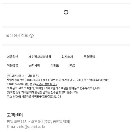
셀러 상세 정보
이용약관
개인정보처리방침
회사소개
운영정책
이용방법
공지사항
이벤트
FAQ
(주)와이오엘오 ㅣ 대표 황유미
사업자등록번호
610-86-34204
ㅣ 통신판매번호 2019-서울마포-1239 ㅣ 호스팅 (주)와이오엘오
070-8676-8799 (발신 전용)
사업자 정보 확인 >
고객 문의: 우측 고객센터 / 이메일 / 카카오플러스 채널을 통해 문의 접수 부탁드립니다.
(정확한 상담 기록을 위해 유선상 문의는 접수받고 있지 않습니다)
주소 [
04004
] 서울특별시 마포구 월드컵로10길
5-6
고객센터
평일 오전 11시 ~ 오후 5시 (주말, 공휴일 제외)
E-mail : info@croket.co.kr