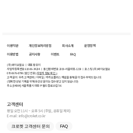
이용약관
개인정보처리방침
회사소개
운영정책
이용방법
공지사항
이벤트
FAQ
(주)와이오엘오 ㅣ 대표 황유미
사업자등록번호
610-86-34204
ㅣ 통신판매번호 2019-서울마포-1239 ㅣ 호스팅 (주)와이오엘오
070-8676-8799 (발신 전용)
사업자 정보 확인 >
고객 문의: 우측 고객센터 / 이메일 / 카카오플러스 채널을 통해 문의 접수 부탁드립니다.
(정확한 상담 기록을 위해 유선상 문의는 접수받고 있지 않습니다)
주소 [
04004
] 서울특별시 마포구 월드컵로10길
5-6
고객센터
평일 오전 11시 ~ 오후 5시 (주말, 공휴일 제외)
E-mail : info@croket.co.kr
크로켓 고객센터 문의
FAQ