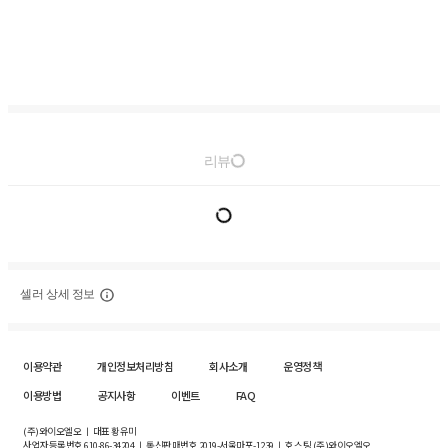
리뷰
셀러 상세 정보
이용약관
개인정보처리방침
회사소개
운영정책
이용방법
공지사항
이벤트
FAQ
(주)와이오엘오 ㅣ 대표 황유미
사업자등록번호
610-86-34204
ㅣ 통신판매번호 2019-서울마포-1239 ㅣ 호스팅 (주)와이오엘오