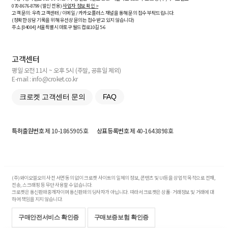
070-8676-8799 (발신 전용)
사업자 정보 확인 >
고객 문의: 우측 고객센터 / 이메일 / 카카오플러스 채널을 통해 문의 접수 부탁드립니다.
(정확한 상담 기록을 위해 유선상 문의는 접수받고 있지 않습니다)
주소 [
04004
] 서울특별시 마포구 월드컵로10길
5-6
고객센터
평일 오전 11시 ~ 오후 5시 (주말, 공휴일 제외)
E-mail : info@croket.co.kr
크로켓 고객센터 문의
FAQ
특허출원번호
제 10-1865905호
상표등록번호
제 40-1643898호
(주)와이오엘오의 사전 서면 동의 없이 크로켓 사이트의 일체의 정보, 콘텐츠 및 UI등을 상업적 목적으로 전재,
전송, 스크래핑 등 무단 사용할 수 없습니다.
크로켓은 통신판매중개자이며 통신판매의 당사자가 아닙니다. 따라서 크로켓은 상품·거래정보 및 거래에 대
하여 책임을 지지 않습니다.
구매안전서비스 확인증
구매보증보험 확인증