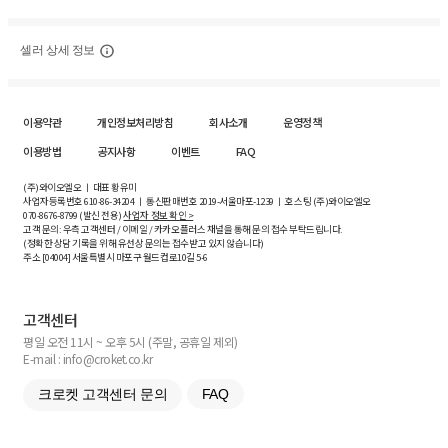
셀러 상세 정보
이용약관
개인정보처리방침
회사소개
운영정책
이용방법
공지사항
이벤트
FAQ
(주)와이오엘오 ㅣ 대표 황유미
사업자등록번호
610-86-34204
ㅣ 통신판매번호 2019-서울마포-1239 ㅣ 호스팅 (주)와이오엘오
070-8676-8799 (발신 전용)
사업자 정보 확인 >
고객 문의: 우측 고객센터 / 이메일 / 카카오플러스 채널을 통해 문의 접수 부탁드립니다.
(정확한 상담 기록을 위해 유선상 문의는 접수받고 있지 않습니다)
주소 [
04004
] 서울특별시 마포구 월드컵로10길
5-6
고객센터
평일 오전 11시 ~ 오후 5시 (주말, 공휴일 제외)
E-mail : info@croket.co.kr
크로켓 고객센터 문의
FAQ