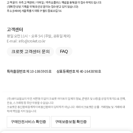
고객 문의: 우측 고객센터 / 이메일 / 카카오플러스 채널을 통해 문의 접수 부탁드립니다.
(정확한 상담 기록을 위해 유선상 문의는 접수받고 있지 않습니다)
주소 [
04004
] 서울특별시 마포구 월드컵로10길
5-6
고객센터
평일 오전 11시 ~ 오후 5시 (주말, 공휴일 제외)
E-mail : info@croket.co.kr
크로켓 고객센터 문의
FAQ
특허출원번호
제 10-1865905호
상표등록번호
제 40-1643898호
(주)와이오엘오의 사전 서면 동의 없이 크로켓 사이트의 일체의 정보, 콘텐츠 및 UI등을 상업적 목적으로 전재,
전송, 스크래핑 등 무단 사용할 수 없습니다.
크로켓은 통신판매중개자이며 통신판매의 당사자가 아닙니다. 따라서 크로켓은 상품·거래정보 및 거래에 대
하여 책임을 지지 않습니다.
구매안전서비스 확인증
구매보증보험 확인증