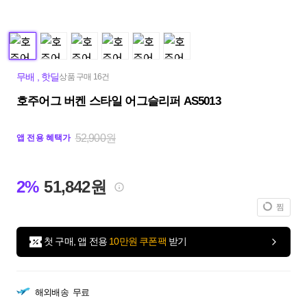
무배
,
핫딜
상품 구매 16건
호주어그 버켄 스타일 어그슬리퍼 AS5013
52,900원
앱 전용 혜택가
2%
51,842원
찜
첫 구매, 앱 전용
10만원 쿠폰팩
받기
해외배송
무료