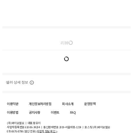
리뷰
셀러 상세 정보
이용약관
개인정보처리방침
회사소개
운영정책
이용방법
공지사항
이벤트
FAQ
(주)와이오엘오 ㅣ 대표 황유미
사업자등록번호
610-86-34204
ㅣ 통신판매번호 2019-서울마포-1239 ㅣ 호스팅 (주)와이오엘오
070-8676-8799 (발신 전용)
사업자 정보 확인 >