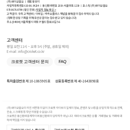
(주)와이오엘오 ㅣ 대표 황유미
사업자등록번호
610-86-34204
ㅣ 통신판매번호 2019-서울마포-1239 ㅣ 호스팅 (주)와이오엘오
070-8676-8799 (발신 전용)
사업자 정보 확인 >
고객 문의: 우측 고객센터 / 이메일 / 카카오플러스 채널을 통해 문의 접수 부탁드립니다.
(정확한 상담 기록을 위해 유선상 문의는 접수받고 있지 않습니다)
주소 [
04004
] 서울특별시 마포구 월드컵로10길
5-6
고객센터
평일 오전 11시 ~ 오후 5시 (주말, 공휴일 제외)
E-mail : info@croket.co.kr
크로켓 고객센터 문의
FAQ
특허출원번호
제 10-1865905호
상표등록번호
제 40-1643898호
(주)와이오엘오의 사전 서면 동의 없이 크로켓 사이트의 일체의 정보, 콘텐츠 및 UI등을 상업적 목적으로 전재,
전송, 스크래핑 등 무단 사용할 수 없습니다.
크로켓은 통신판매중개자이며 통신판매의 당사자가 아닙니다. 따라서 크로켓은 상품·거래정보 및 거래에 대
하여 책임을 지지 않습니다.