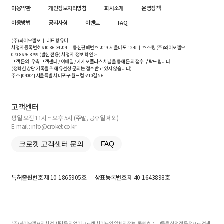
이용약관
개인정보처리방침
회사소개
운영정책
이용방법
공지사항
이벤트
FAQ
(주)와이오엘오 ㅣ 대표 황유미
사업자등록번호
610-86-34204
ㅣ 통신판매번호 2019-서울마포-1239 ㅣ 호스팅 (주)와이오엘오
070-8676-8799 (발신 전용)
사업자 정보 확인 >
고객 문의: 우측 고객센터 / 이메일 / 카카오플러스 채널을 통해 문의 접수 부탁드립니다.
(정확한 상담 기록을 위해 유선상 문의는 접수받고 있지 않습니다)
주소 [
04004
] 서울특별시 마포구 월드컵로10길
5-6
고객센터
평일 오전 11시 ~ 오후 5시 (주말, 공휴일 제외)
E-mail : info@croket.co.kr
크로켓 고객센터 문의
FAQ
특허출원번호
제 10-1865905호
상표등록번호
제 40-1643898호
(주)와이오엘오의 사전 서면 동의 없이 크로켓 사이트의 일체의 정보, 콘텐츠 및 UI등을 상업적 목적으로 전재,