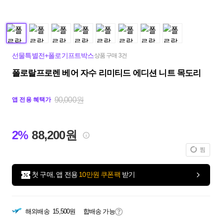
선물특별전+폴로기프트박스
상품 구매 3건
폴로랄프로렌 베어 자수 리미티드 에디션 니트 목도리
90,000원
앱 전용 혜택가
2%
88,200원
찜
첫 구매, 앱 전용
10만원 쿠폰팩
받기
해외배송
15,500원
합배송 가능