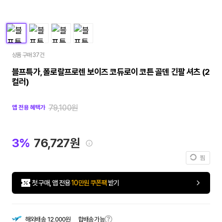
상품 구매 37건
블프특가, 폴로랄프로렌 보이즈 코듀로이 코튼 골덴 긴팔 셔츠 (2
컬러)
79,100원
앱 전용 혜택가
3%
76,727원
찜
첫 구매, 앱 전용
10만원 쿠폰팩
받기
합배송 가능
해외배송
12,000원