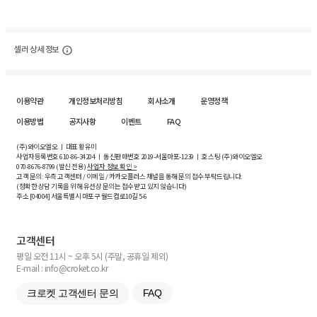
셀러 상세 정보
이용약관
개인정보처리방침
회사소개
운영정책
이용방법
공지사항
이벤트
FAQ
(주)와이오엘오 ㅣ 대표 황유미
사업자등록번호
610-86-34204
ㅣ 통신판매번호 2019-서울마포-1239 ㅣ 호스팅 (주)와이오엘오
070-8676-8799 (발신 전용)
사업자 정보 확인 >
고객 문의: 우측 고객센터 / 이메일 / 카카오플러스 채널을 통해 문의 접수 부탁드립니다.
(정확한 상담 기록을 위해 유선상 문의는 접수받고 있지 않습니다)
주소 [
04004
] 서울특별시 마포구 월드컵로10길
5-6
고객센터
평일 오전 11시 ~ 오후 5시 (주말, 공휴일 제외)
E-mail : info@croket.co.kr
크로켓 고객센터 문의
FAQ