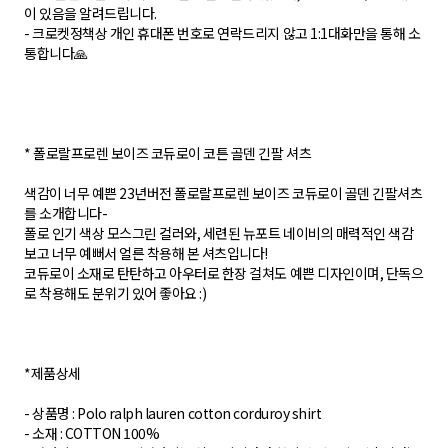
이 있음을 알려드립니다.
- 크로켓정책상 개인 휴대폰 번호로 연락드리지 않고 1:1대화만을 통해 소
통합니다🙏
* 폴로랄프로렌 보이즈 코듀로이 코튼 골덴 긴팔 셔츠
색감이 너무 예쁜 23년버전 폴로랄프로렌 보이즈 코듀로이 골덴 긴팔셔츠
를 소개합니다-
폴로 인기 색상 모스그린 컬러와, 세련된 뉴포트 네이비의 매력적인 색감
보고 너무 예뻐서 얼른 착용해 본 셔츠입니다!
코듀로이 소재로 탄탄하고 아우터로 한장 걸쳐도 예쁜 디자인이며, 단독으
로 착용해도 분위기 있어 좋아요 :)
*제품상세
- 상품명 : Polo ralph lauren cotton corduroy shirt
- 소재 : COTTON 100%