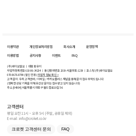
이용약관
개인정보처리방침
회사소개
운영정책
이용방법
공지사항
이벤트
FAQ
(주)와이오엘오 ㅣ 대표 황유미
사업자등록번호
610-86-34204
ㅣ 통신판매번호 2019-서울마포-1239 ㅣ 호스팅 (주)와이오엘오
070-8676-8799 (발신 전용)
사업자 정보 확인 >
고객 문의: 우측 고객센터 / 이메일 / 카카오플러스 채널을 통해 문의 접수 부탁드립니다.
(정확한 상담 기록을 위해 유선상 문의는 접수받고 있지 않습니다)
주소 [
04004
] 서울특별시 마포구 월드컵로10길
5-6
고객센터
평일 오전 11시 ~ 오후 5시 (주말, 공휴일 제외)
E-mail : info@croket.co.kr
크로켓 고객센터 문의
FAQ