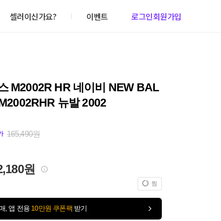
셀러이신가요?
이벤트
로그인
회원가입
 M2002R HR 네이비 NEW BAL
M2002RHR 뉴발 2002
165,490원
가
2,180원
찜
매, 앱 전용
10만원 쿠폰팩
받기