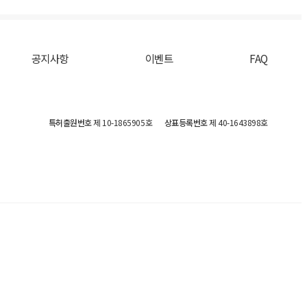
공지사항
이벤트
FAQ
특허출원번호
제 10-1865905호
상표등록번호
제 40-1643898호