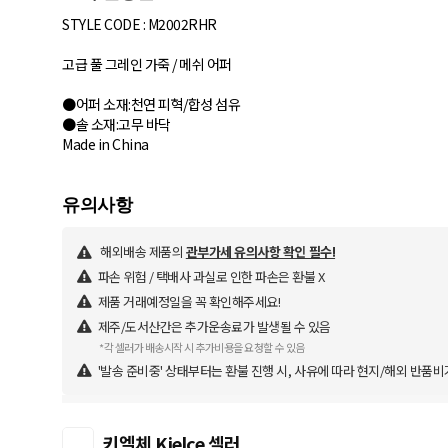
STYLE CODE : M2002RHR
고급 풀 그레인 가죽 / 메쉬 어퍼
●어퍼 소재:천연 피혁/합성 섬유
●솔 소재:고무 바닥
Made in China
해외배송 제품의
관부가세 유의사항 확인 필수!
파손 위험 / 택배사 과실로 인한 파손은 환불 X
제품 거래예정일을 꼭 확인해주세요!
제주/도서산간은 추가운송료가 발생될 수 있음
*각 셀러가 배송시작 시 추가비용을 요청할 수 있음
'발송 준비중' 상태부터는 환불 진행 시, 사유에 따라 현지/해외 반품비
키엘체 Kielce 셀러