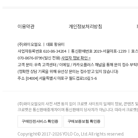
이용약관
개인정보처리방침
(주)와이오엘오 ㅣ 대표 황유미
사업자등록번호
610-86-34204
ㅣ 통신판매번호 2019-서울마포-1239 ㅣ 호
070-8676-8799 (발신 전용)
사업자 정보 확인 >
고객 문의: 우측 고객센터 / 이메일 / 카카오플러스 채널을 통해 문의 접수 부
(정확한 상담 기록을 위해 유선상 문의는 접수받고 있지 않습니다)
주소 [
04004
] 서울특별시 마포구 월드컵로10길
5-6
(주)와이오엘오의 사전 서면 동의 없이 크로켓 사이트의 일체의 정보, 콘텐츠 및 
크로켓은 통신판매중개자이며 통신판매의 당사자가 아닙니다. 따라서 크로켓은
구매안전서비스 확인증
구매보증보험 확인증
Copyright© 2017-2026 YOLO Co, Ltd. All rights reserved.