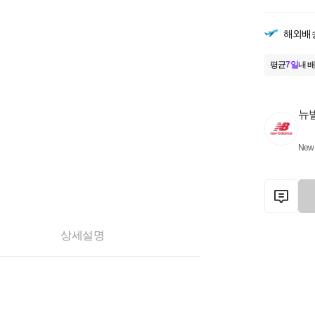
해외배
평균
7일
내 배
뉴
New 
상세설명