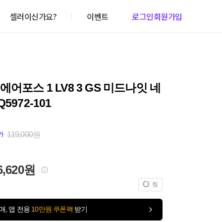
셀러이신가요?
이벤트
로그인
회원가입
에어포스 1 LV8 3 GS 미드나잇 네
5972-101
119,000원
가
6,620원
찜
매, 앱 전용
10만원 쿠폰팩
받기