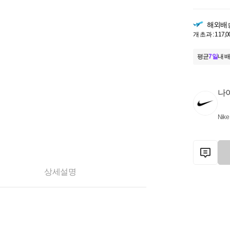
해외배
개 초과 : 117,
평균
7일
내 배
나
Nike
상세설명