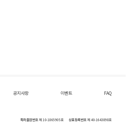
공지사항
이벤트
FAQ
특허출원번호
제 10-1865905호
상표등록번호
제 40-1643898호