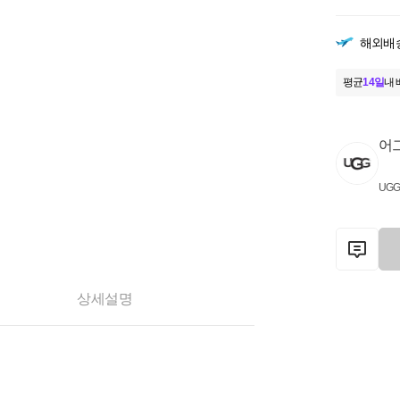
해외배
평균
14일
내 
어그
UG
상세설명