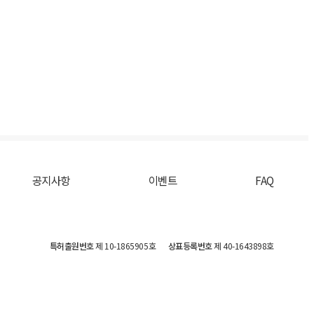
공지사항
이벤트
FAQ
특허출원번호
제 10-1865905호
상표등록번호
제 40-1643898호