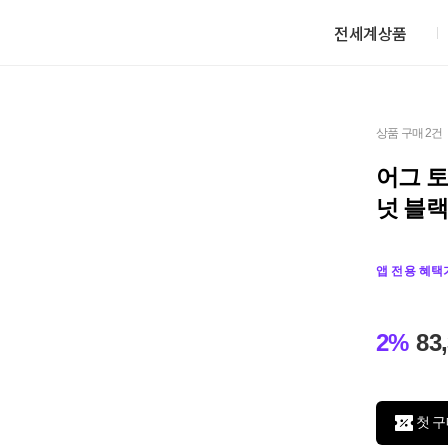
전세계상품
상품 구매 2건
어그 
넛 블랙
앱 전용 혜택
2%
83
첫 구