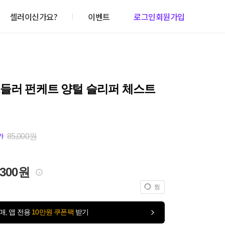
셀러이신가요?
이벤트
로그인
회원가입
토들러 펀케트 양털 슬리퍼 체스트
85,000원
가
,300원
찜
매, 앱 전용
10만원 쿠폰팩
받기