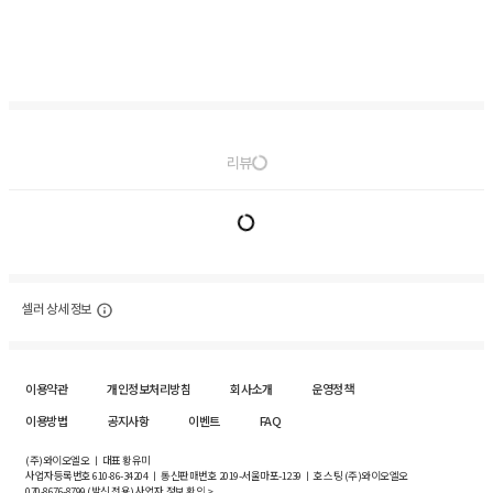
리뷰
셀러 상세 정보
이용약관
개인정보처리방침
회사소개
운영정책
이용방법
공지사항
이벤트
FAQ
(주)와이오엘오 ㅣ 대표 황유미
사업자등록번호
610-86-34204
ㅣ 통신판매번호 2019-서울마포-1239 ㅣ 호스팅 (주)와이오엘오
070-8676-8799 (발신 전용)
사업자 정보 확인 >