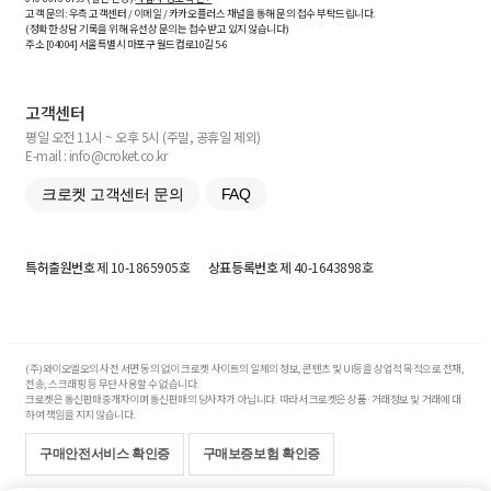
고객 문의: 우측 고객센터 / 이메일 / 카카오플러스 채널을 통해 문의 접수 부탁드립니다.
(정확한 상담 기록을 위해 유선상 문의는 접수받고 있지 않습니다)
주소 [
04004
] 서울특별시 마포구 월드컵로10길
5-6
고객센터
평일 오전 11시 ~ 오후 5시 (주말, 공휴일 제외)
E-mail : info@croket.co.kr
크로켓 고객센터 문의
FAQ
특허출원번호
제 10-1865905호
상표등록번호
제 40-1643898호
(주)와이오엘오의 사전 서면 동의 없이 크로켓 사이트의 일체의 정보, 콘텐츠 및 UI등을 상업적 목적으로 전재,
전송, 스크래핑 등 무단 사용할 수 없습니다.
크로켓은 통신판매중개자이며 통신판매의 당사자가 아닙니다. 따라서 크로켓은 상품·거래정보 및 거래에 대
하여 책임을 지지 않습니다.
구매안전서비스 확인증
구매보증보험 확인증