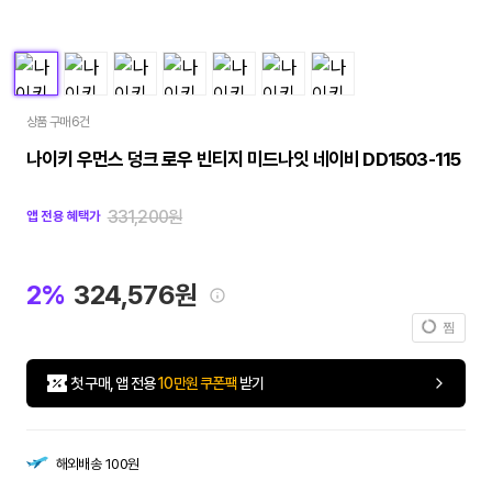
상품 구매 6건
나이키 우먼스 덩크 로우 빈티지 미드나잇 네이비 DD1503-115
331,200원
앱 전용 혜택가
2%
324,576원
찜
첫 구매, 앱 전용
10만원 쿠폰팩
받기
해외배송
100원