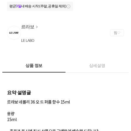
평균
3일
내 배송 시작 (주말, 공휴일 제외)
르라보
찜
LE LABO
상품 정보
상세설명
르라보 네롤리 36 오 드 퍼퓸 향수 15ml
용량
15ml