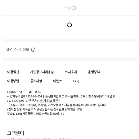
리뷰
셀러 상세 정보
이용약관
개인정보처리방침
회사소개
운영정책
이용방법
공지사항
이벤트
FAQ
(주)와이오엘오 ㅣ 대표 황유미
사업자등록번호
610-86-34204
ㅣ 통신판매번호 2019-서울마포-1239 ㅣ 호스팅 (주)와이오엘오
070-8676-8799 (발신 전용)
사업자 정보 확인 >
고객 문의: 우측 고객센터 / 이메일 / 카카오플러스 채널을 통해 문의 접수 부탁드립니다.
(정확한 상담 기록을 위해 유선상 문의는 접수받고 있지 않습니다)
주소 [
04004
] 서울특별시 마포구 월드컵로10길
5-6
고객센터