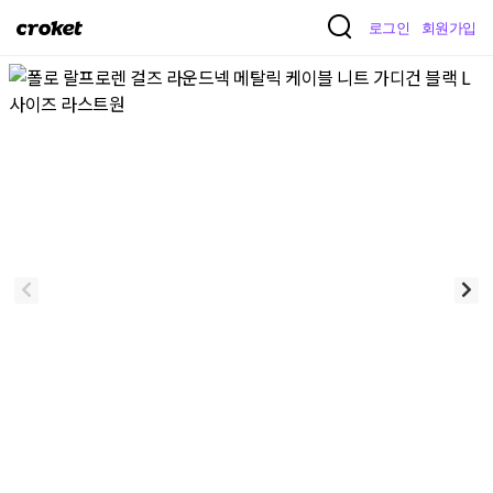
크
로그인
회원가입
로
켓