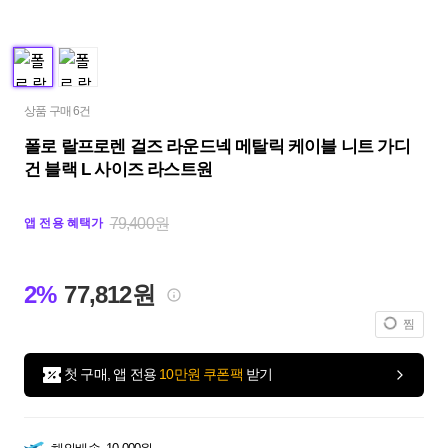
상품 구매 6건
폴로 랄프로렌 걸즈 라운드넥 메탈릭 케이블 니트 가디
건 블랙 L 사이즈 라스트원
79,400원
앱 전용 혜택가
2%
77,812원
찜
첫 구매, 앱 전용
10만원 쿠폰팩
받기