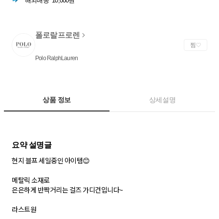
해외배송
10,000원
폴로랄프로렌
찜
Polo RalphLauren
상품 정보
상세설명
현지 블프 세일중인 아이템😊
메탈릭 소재로
은은하게 반짝거리는 걸즈 가디건입니다~
라스트원