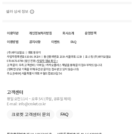
셀러 상세 정보
이용약관
개인정보처리방침
회사소개
운영정책
이용방법
공지사항
이벤트
FAQ
(주)와이오엘오 ㅣ 대표 황유미
사업자등록번호
610-86-34204
ㅣ 통신판매번호 2019-서울마포-1239 ㅣ 호스팅 (주)와이오엘오
070-8676-8799 (발신 전용)
사업자 정보 확인 >
고객 문의: 우측 고객센터 / 이메일 / 카카오플러스 채널을 통해 문의 접수 부탁드립니다.
(정확한 상담 기록을 위해 유선상 문의는 접수받고 있지 않습니다)
주소 [
04004
] 서울특별시 마포구 월드컵로10길
5-6
고객센터
평일 오전 11시 ~ 오후 5시 (주말, 공휴일 제외)
E-mail : info@croket.co.kr
크로켓 고객센터 문의
FAQ