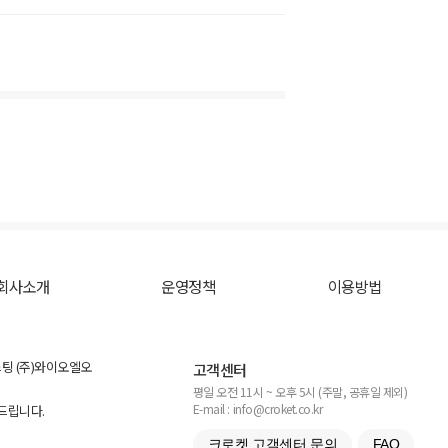
회사소개
운영정책
이용방법
스팅 (주)와이오엘오
고객센터
평일 오전 11시 ~ 오후 5시 (주말, 공휴일 제외)
E-mail : info@croket.co.kr
탁드립니다.
크로켓 고객센터 문의
FAQ