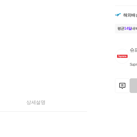
해외배
평균
14일
내 
슈
Sup
상세설명