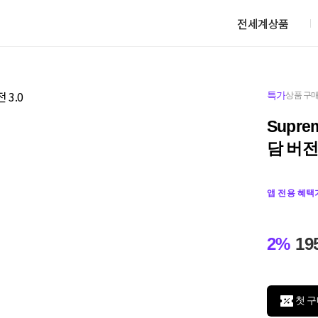
전세계상품
특가
상품 구매
Supre
담 버전 
앱 전용 혜택
2%
19
첫 구