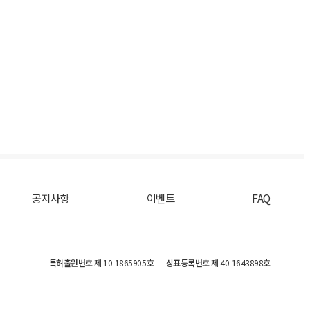
공지사항
이벤트
FAQ
특허출원번호
제 10-1865905호
상표등록번호
제 40-1643898호