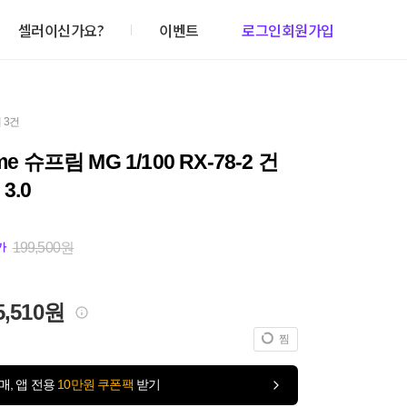
셀러이신가요?
이벤트
로그인
회원가입
 3건
me 슈프림 MG 1/100 RX-78-2 건
3.0
199,500원
가
5,510원
찜
매, 앱 전용
10만원 쿠폰팩
받기