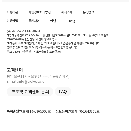
이용약관
개인정보처리방침
회사소개
운영정책
이용방법
공지사항
이벤트
FAQ
(주)와이오엘오 ㅣ 대표 황유미
사업자등록번호
610-86-34204
ㅣ 통신판매번호 2019-서울마포-1239 ㅣ 호스팅 (주)와이오엘오
070-8676-8799 (발신 전용)
사업자 정보 확인 >
고객 문의: 우측 고객센터 / 이메일 / 카카오플러스 채널을 통해 문의 접수 부탁드립니다.
(정확한 상담 기록을 위해 유선상 문의는 접수받고 있지 않습니다)
주소 [
04004
] 서울특별시 마포구 월드컵로10길
5-6
고객센터
평일 오전 11시 ~ 오후 5시 (주말, 공휴일 제외)
E-mail : info@croket.co.kr
크로켓 고객센터 문의
FAQ
특허출원번호
제 10-1865905호
상표등록번호
제 40-1643898호