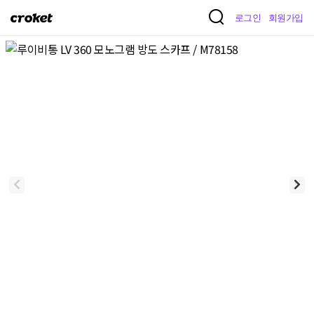
크
로그인
회원가입
로
켓