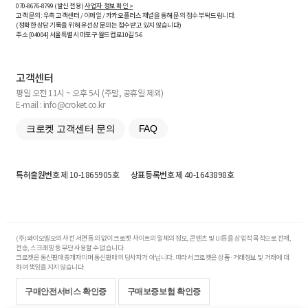
070-8676-8799 (발신 전용)
사업자 정보 확인 >
고객 문의: 우측 고객센터 / 이메일 / 카카오플러스 채널을 통해 문의 접수 부탁드립니다.
(정확한 상담 기록을 위해 유선상 문의는 접수받고 있지 않습니다)
주소 [
04004
] 서울특별시 마포구 월드컵로10길
5-6
고객센터
평일 오전 11시 ~ 오후 5시 (주말, 공휴일 제외)
E-mail : info@croket.co.kr
크로켓 고객센터 문의
FAQ
특허출원번호
제 10-1865905호
상표등록번호
제 40-1643898호
(주)와이오엘오의 사전 서면 동의 없이 크로켓 사이트의 일체의 정보, 콘텐츠 및 UI등을 상업적 목적으로 전재,
전송, 스크래핑 등 무단 사용할 수 없습니다.
크로켓은 통신판매중개자이며 통신판매의 당사자가 아닙니다. 따라서 크로켓은 상품·거래정보 및 거래에 대
하여 책임을 지지 않습니다.
구매안전서비스 확인증
구매보증보험 확인증