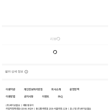
리뷰
셀러 상세 정보
이용약관
개인정보처리방침
회사소개
운영정책
이용방법
공지사항
이벤트
FAQ
(주)와이오엘오 ㅣ 대표 황유미
사업자등록번호
610-86-34204
ㅣ 통신판매번호 2019-서울마포-1239 ㅣ 호스팅 (주)와이오엘오