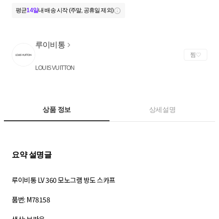
평균
14일
내 배송 시작 (주말, 공휴일 제외)
루이비통
찜
LOUIS VUITTON
상품 정보
상세설명
루이비통 LV 360 모노그램 방도 스카프
품번: M78158