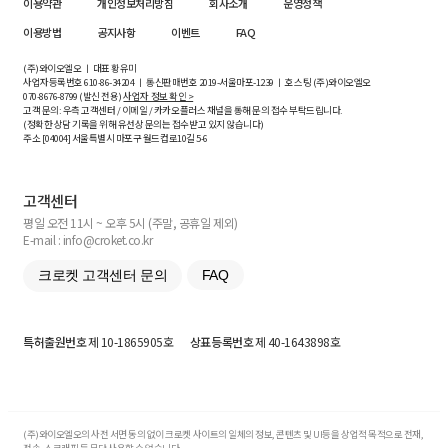
이용약관
개인정보처리방침
회사소개
운영정책
이용방법
공지사항
이벤트
FAQ
(주)와이오엘오 ㅣ 대표 황유미
사업자등록번호
610-86-34204
ㅣ 통신판매번호 2019-서울마포-1239 ㅣ 호스팅 (주)와이오엘오
070-8676-8799 (발신 전용)
사업자 정보 확인 >
고객 문의: 우측 고객센터 / 이메일 / 카카오플러스 채널을 통해 문의 접수 부탁드립니다.
(정확한 상담 기록을 위해 유선상 문의는 접수받고 있지 않습니다)
주소 [
04004
] 서울특별시 마포구 월드컵로10길
5-6
고객센터
평일 오전 11시 ~ 오후 5시 (주말, 공휴일 제외)
E-mail : info@croket.co.kr
크로켓 고객센터 문의
FAQ
특허출원번호
제 10-1865905호
상표등록번호
제 40-1643898호
(주)와이오엘오의 사전 서면 동의 없이 크로켓 사이트의 일체의 정보, 콘텐츠 및 UI등을 상업적 목적으로 전재,