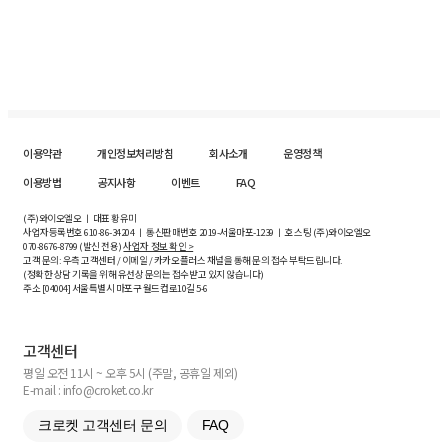
이용약관
개인정보처리방침
회사소개
운영정책
이용방법
공지사항
이벤트
FAQ
(주)와이오엘오 ㅣ 대표 황유미
사업자등록번호
610-86-34204
ㅣ 통신판매번호 2019-서울마포-1239 ㅣ 호스팅 (주)와이오엘오
070-8676-8799 (발신 전용)
사업자 정보 확인 >
고객 문의: 우측 고객센터 / 이메일 / 카카오플러스 채널을 통해 문의 접수 부탁드립니다.
(정확한 상담 기록을 위해 유선상 문의는 접수받고 있지 않습니다)
주소 [
04004
] 서울특별시 마포구 월드컵로10길
5-6
고객센터
평일 오전 11시 ~ 오후 5시 (주말, 공휴일 제외)
E-mail : info@croket.co.kr
크로켓 고객센터 문의
FAQ