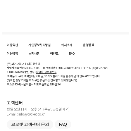
이용약관
개인정보처리방침
회사소개
운영정책
이용방법
공지사항
이벤트
FAQ
(주)와이오엘오 ㅣ 대표 황유미
사업자등록번호
610-86-34204
ㅣ 통신판매번호 2019-서울마포-1239 ㅣ 호스팅 (주)와이오엘오
070-8676-8799 (발신 전용)
사업자 정보 확인 >
고객 문의: 우측 고객센터 / 이메일 / 카카오플러스 채널을 통해 문의 접수 부탁드립니다.
(정확한 상담 기록을 위해 유선상 문의는 접수받고 있지 않습니다)
주소 [
04004
] 서울특별시 마포구 월드컵로10길
5-6
고객센터
평일 오전 11시 ~ 오후 5시 (주말, 공휴일 제외)
E-mail : info@croket.co.kr
크로켓 고객센터 문의
FAQ