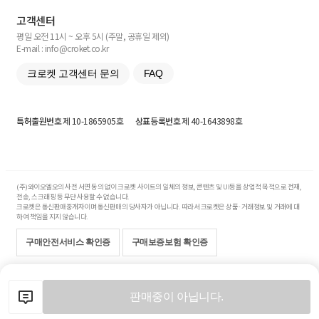
고객센터
평일 오전 11시 ~ 오후 5시 (주말, 공휴일 제외)
E-mail : info@croket.co.kr
크로켓 고객센터 문의
FAQ
특허출원번호
제 10-1865905호
상표등록번호
제 40-1643898호
(주)와이오엘오의 사전 서면 동의 없이 크로켓 사이트의 일체의 정보, 콘텐츠 및 UI등을 상업적 목적으로 전재,
전송, 스크래핑 등 무단 사용할 수 없습니다.
크로켓은 통신판매중개자이며 통신판매의 당사자가 아닙니다. 따라서 크로켓은 상품·거래정보 및 거래에 대
하여 책임을 지지 않습니다.
구매안전서비스 확인증
구매보증보험 확인증
Copyright© 2017-2026 YOLO Co, Ltd. All rights reserved.
판매중이 아닙니다.