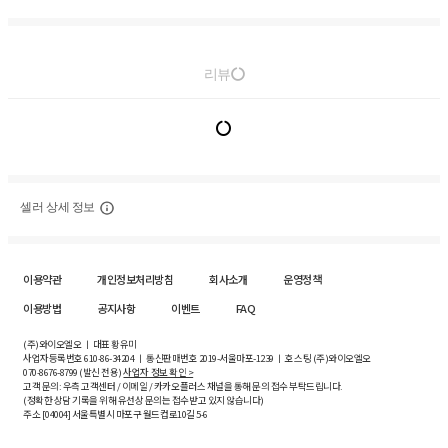
리뷰
셀러 상세 정보
이용약관
개인정보처리방침
회사소개
운영정책
이용방법
공지사항
이벤트
FAQ
(주)와이오엘오 ㅣ 대표 황유미
사업자등록번호
610-86-34204
ㅣ 통신판매번호 2019-서울마포-1239 ㅣ 호스팅 (주)와이오엘오
070-8676-8799 (발신 전용)
사업자 정보 확인 >
고객 문의: 우측 고객센터 / 이메일 / 카카오플러스 채널을 통해 문의 접수 부탁드립니다.
(정확한 상담 기록을 위해 유선상 문의는 접수받고 있지 않습니다)
주소 [
04004
] 서울특별시 마포구 월드컵로10길
5-6