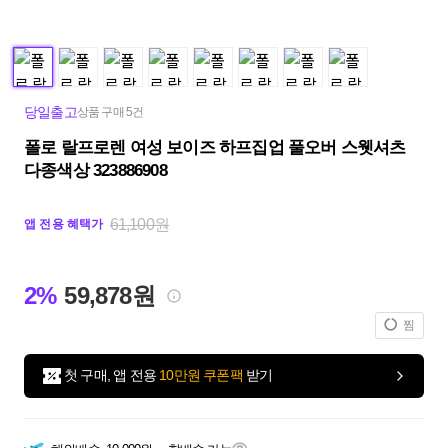
당일출고
상품 구매 5건
폴로 랄프로렌 여성 보이즈 하프집업 풀오버 스웻셔츠
다종색상 323886908
61,100원
앱 전용 혜택가
2%
59,878원
찜
첫 구매, 앱 전용
10만원 쿠폰팩
받기