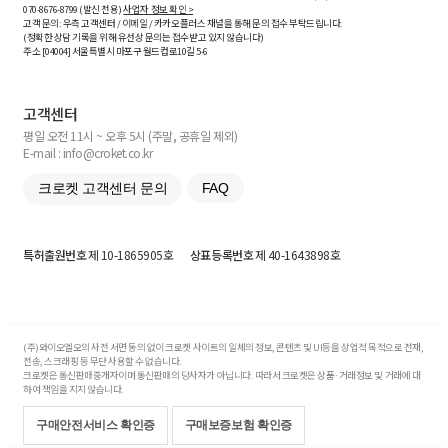
070-8676-8799 (발신 전용)
사업자 정보 확인 >
고객 문의: 우측 고객센터 / 이메일 / 카카오플러스 채널을 통해 문의 접수 부탁드립니다.
(정확한 상담 기록을 위해 유선상 문의는 접수받고 있지 않습니다)
주소 [
04004
] 서울특별시 마포구 월드컵로10길
5-6
고객센터
평일 오전 11시 ~ 오후 5시 (주말, 공휴일 제외)
E-mail : info@croket.co.kr
크로켓 고객센터 문의
FAQ
특허출원번호
제 10-1865905호
상표등록번호
제 40-1643898호
(주)와이오엘오의 사전 서면 동의 없이 크로켓 사이트의 일체의 정보, 콘텐츠 및 UI등을 상업적 목적으로 전재,
전송, 스크래핑 등 무단 사용할 수 없습니다.
크로켓은 통신판매중개자이며 통신판매의 당사자가 아닙니다. 따라서 크로켓은 상품·거래정보 및 거래에 대
하여 책임을 지지 않습니다.
구매안전서비스 확인증
구매보증보험 확인증