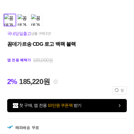
국내당일출고
상품 구매 3건
꼼데가르송 CDG 로고 백팩 블랙
189,000원
앱 전용 혜택가
2%
185,220원
찜
첫 구매, 앱 전용
10만원 쿠폰팩
받기
해외배송
무료