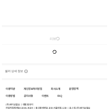
리뷰
셀러 상세 정보
이용약관
개인정보처리방침
회사소개
운영정책
이용방법
공지사항
이벤트
FAQ
(주)와이오엘오 ㅣ 대표 황유미
사업자등록번호
610-86-34204
ㅣ 통신판매번호 2019-서울마포-1239 ㅣ 호스팅 (주)와이오엘오