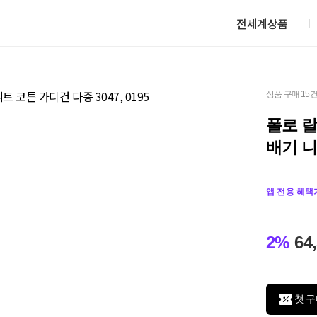
전세계상품
상품 구매 15
폴로 랄
배기 니
앱 전용 혜택
2%
64
첫 구