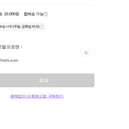
송
10,000원
합배송 가능
배송 시작 (주말, 공휴일 제외)
로랄프로렌
찜
 RalphLauren
품절
혜택없이 비회원으로 구매하기