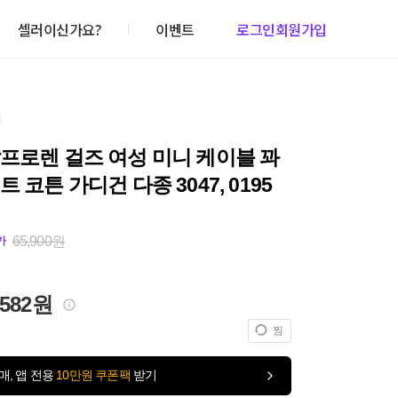
셀러이신가요?
이벤트
로그인
회원가입
건
프로렌 걸즈 여성 미니 케이블 꽈
트 코튼 가디건 다종 3047, 0195
65,900원
가
,582원
찜
매, 앱 전용
10만원 쿠폰팩
받기