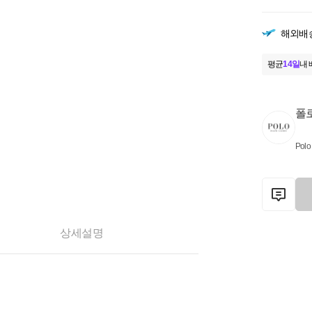
해외배
평균
14일
내 
폴
Polo
상세설명