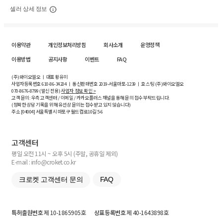
셀러 상세 정보
이용약관
개인정보처리방침
회사소개
운영정책
이용방법
공지사항
이벤트
FAQ
(주)와이오엘오 ㅣ 대표 황유미
사업자등록번호
610-86-34204
ㅣ 통신판매번호 2019-서울마포-1239 ㅣ 호스팅 (주)와이오엘오
070-8676-8799 (발신 전용)
사업자 정보 확인 >
고객 문의: 우측 고객센터 / 이메일 / 카카오플러스 채널을 통해 문의 접수 부탁드립니다.
(정확한 상담 기록을 위해 유선상 문의는 접수받고 있지 않습니다)
주소 [
04004
] 서울특별시 마포구 월드컵로10길
5-6
고객센터
평일 오전 11시 ~ 오후 5시 (주말, 공휴일 제외)
E-mail : info@croket.co.kr
크로켓 고객센터 문의
FAQ
특허출원번호
제 10-1865905호
상표등록번호
제 40-1643898호