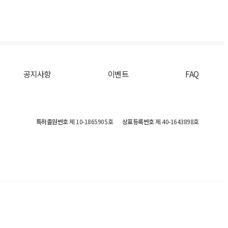
공지사항
이벤트
FAQ
특허출원번호
제 10-1865905호
상표등록번호
제 40-1643898호