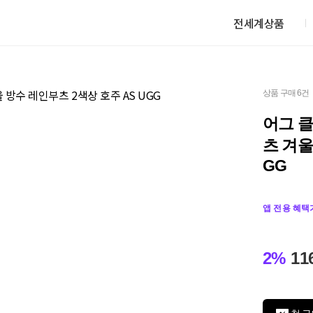
전세계상품
상품 구매 6건
어그 클
츠 겨울
GG
앱 전용 혜택
2%
11