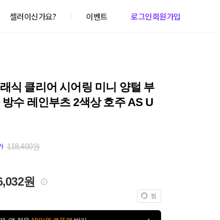
셀러이신가요?
이벤트
로그인
회원가입
래식 클리어 시어링 미니 양털 부
 방수 레인부츠 2색상 호주 AS U
118,400원
가
6,032원
찜