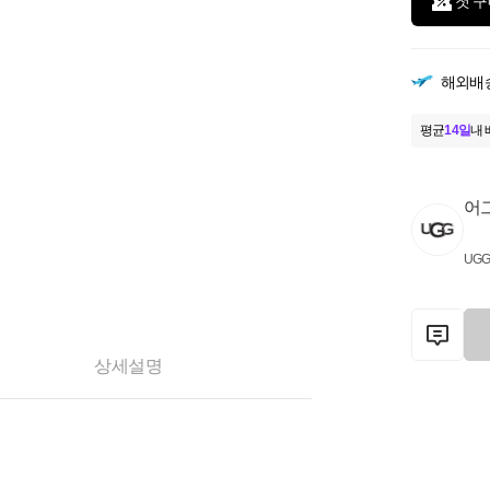
첫 구
해외배
평균
14일
내 
어그
UG
상세설명