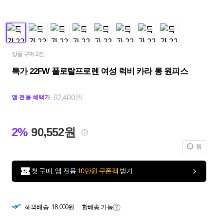
상품 구매 2건
특가 22FW 폴로랄프로렌 여성 럭비 카라 롱 원피스
92,400원
앱 전용 혜택가
2%
90,552원
찜
첫 구매, 앱 전용
10만원 쿠폰팩
받기
해외배송
18,000원
합배송 가능