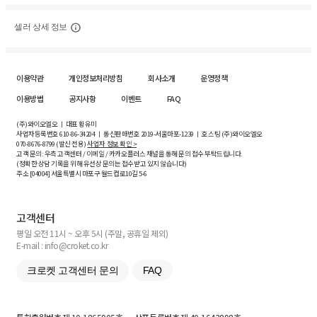
셀러 상세 정보
이용약관
개인정보처리방침
회사소개
운영정책
이용방법
공지사항
이벤트
FAQ
(주)와이오엘오 ㅣ 대표 황유미
사업자등록번호
610-86-34204
ㅣ 통신판매번호 2019-서울마포-1239 ㅣ 호스팅 (주)와이오엘오
070-8676-8799 (발신 전용)
사업자 정보 확인 >
고객 문의: 우측 고객센터 / 이메일 / 카카오플러스 채널을 통해 문의 접수 부탁드립니다.
(정확한 상담 기록을 위해 유선상 문의는 접수받고 있지 않습니다)
주소 [
04004
] 서울특별시 마포구 월드컵로10길
5-6
고객센터
평일 오전 11시 ~ 오후 5시 (주말, 공휴일 제외)
E-mail : info@croket.co.kr
크로켓 고객센터 문의
FAQ