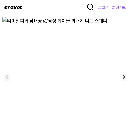
크
로그인
회원가입
로
켓