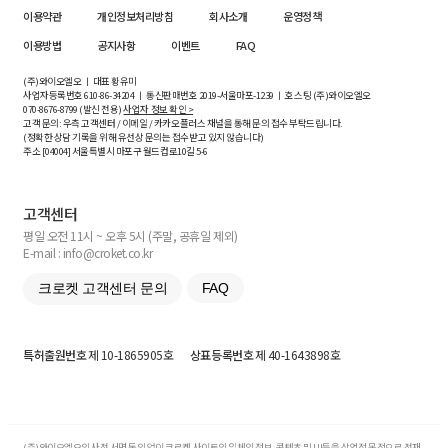
이용약관
개인정보처리방침
회사소개
운영정책
이용방법
공지사항
이벤트
FAQ
(주)와이오엘오 ㅣ 대표 황유미
사업자등록번호
610-86-34204
ㅣ 통신판매번호 2019-서울마포-1239 ㅣ 호스팅 (주)와이오엘오
070-8676-8799 (발신 전용)
사업자 정보 확인 >
고객 문의: 우측 고객센터 / 이메일 / 카카오플러스 채널을 통해 문의 접수 부탁드립니다.
(정확한 상담 기록을 위해 유선상 문의는 접수받고 있지 않습니다)
주소 [
04004
] 서울특별시 마포구 월드컵로10길
5-6
고객센터
평일 오전 11시 ~ 오후 5시 (주말, 공휴일 제외)
E-mail : info@croket.co.kr
크로켓 고객센터 문의
FAQ
특허출원번호
제 10-1865905호
상표등록번호
제 40-1643898호
(주)와이오엘오의 사전 서면 동의 없이 크로켓 사이트의 일체의 정보, 콘텐츠 및 UI등을 상업적 목적으로 전재,