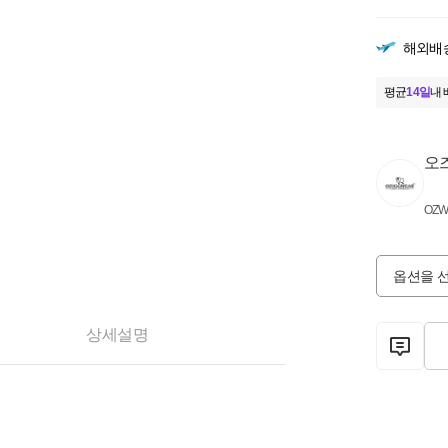
해외배
평균
14일
내 
오
OZW
옵션을 
상세설명