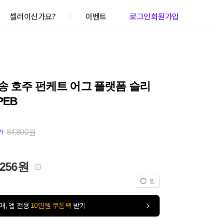
셀러이신가요?
이벤트
로그인
회원가입
건
송 호주 펀케트 어그 플랫폼 슬리
PEB
84,800원
가
,256원
찜
매, 앱 전용
10만원 쿠폰팩
받기