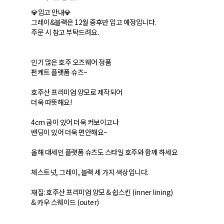
💎입고 안내💎
그레이&블랙은 12월 중후반 입고 예정입니다.
주문 시 참고 부탁드려요.
인기 많은 호주 오즈웨어 정품
펀케트 플랫폼 슈즈~
호주산 프리미엄 양모로 제작되어
더욱 따뜻해요!
4cm 굽이 있어 더욱 커보이고나
밴딩이 있어 더욱 편안해요~
올해 대세인 플랫폼 슈즈도 스타일 호주와 함께 하세요
체스트넛, 그레이, 블랙 세 가지 색상입니다.
재질: 호주산 프리미엄 양모 & 쉽스킨 (inner lining)
& 카우 스웨이드 (outer)