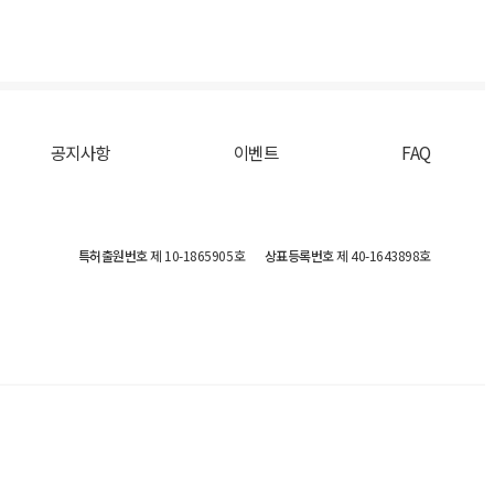
공지사항
이벤트
FAQ
특허출원번호
제 10-1865905호
상표등록번호
제 40-1643898호