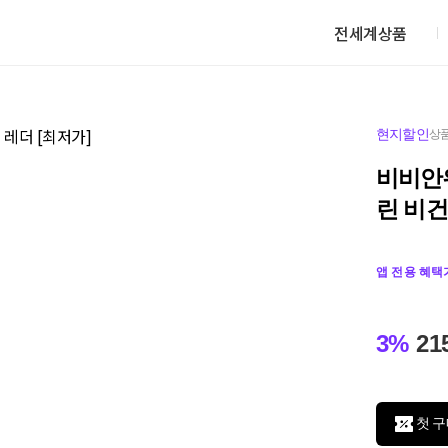
전세계상품
현지할인
상품
비비안
린 비건
앱 전용 혜택
3%
21
첫 구