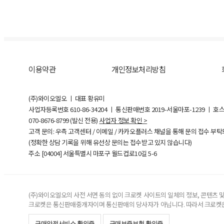
이용약관
개인정보처리방침
(주)와이오엘오 ㅣ 대표 황유미
사업자등록번호
610-86-34204
ㅣ 통신판매번호 2019-서울마포-1239 ㅣ 호
070-8676-8799 (발신 전용)
사업자 정보 확인 >
고객 문의: 우측 고객센터 / 이메일 / 카카오플러스 채널을 통해 문의 접수 부
(정확한 상담 기록을 위해 유선상 문의는 접수받고 있지 않습니다)
주소 [
04004
] 서울특별시 마포구 월드컵로10길
5-6
(주)와이오엘오의 사전 서면 동의 없이 크로켓 사이트의 일체의 정보, 콘텐츠 및 
크로켓은 통신판매중개자이며 통신판매의 당사자가 아닙니다. 따라서 크로켓은
구매안전서비스 확인증
구매보증보험 확인증