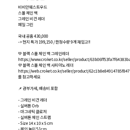
비비안웨스트우드
스몰 체인 백
그레인 비건 레더
페일 그린
국내 공홈 430,000
-> 현지 특가 199,150 / 한정수량 9개 재입고!!
💚 블랙 스몰 체인 백 그레인레더
https://www.croket.co.kr/seller/product/63b06ff53fa7f64383b
💜 블랙 스몰 체인 백 사피아노 레더
https://web.croket.co.kr/seller/product/62c1b8e84914785f84
를 참고하세요
📌 관부가세, 배송비 포함
- 그레인 비건 레더
- 실버톤 Orb
- 마그네틱 클로저
- 실버톤 체인 스트랩
- Size 14 x 10 x 5 cm
- 체인 높이 51cm