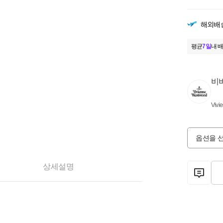
해외배
평균
7일
내 배
비
Vivi
옵션을 
상세설명