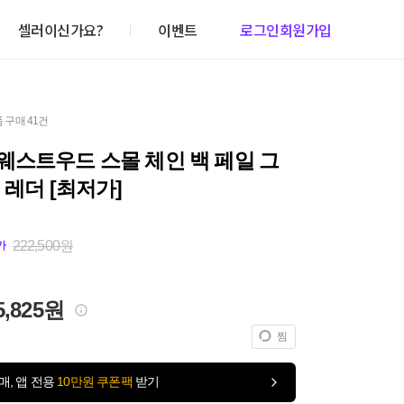
셀러이신가요?
이벤트
로그인
회원가입
 구매 41건
웨스트우드 스몰 체인 백 페일 그
 레더 [최저가]
222,500원
가
5,825원
찜
매, 앱 전용
10만원 쿠폰팩
받기