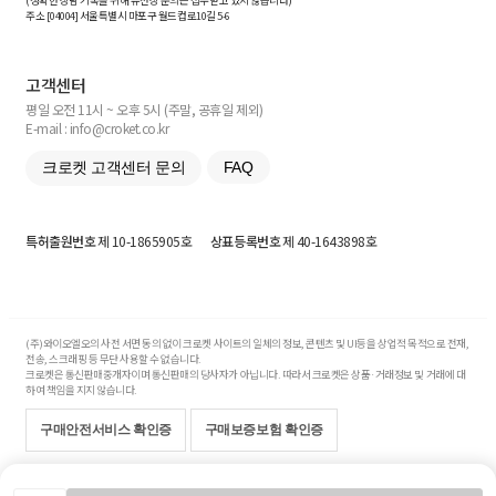
(정확한 상담 기록을 위해 유선상 문의는 접수받고 있지 않습니다)
주소 [
04004
] 서울특별시 마포구 월드컵로10길
5-6
고객센터
평일 오전 11시 ~ 오후 5시 (주말, 공휴일 제외)
E-mail : info@croket.co.kr
크로켓 고객센터 문의
FAQ
특허출원번호
제 10-1865905호
상표등록번호
제 40-1643898호
(주)와이오엘오의 사전 서면 동의 없이 크로켓 사이트의 일체의 정보, 콘텐츠 및 UI등을 상업적 목적으로 전재,
전송, 스크래핑 등 무단 사용할 수 없습니다.
크로켓은 통신판매중개자이며 통신판매의 당사자가 아닙니다. 따라서 크로켓은 상품·거래정보 및 거래에 대
하여 책임을 지지 않습니다.
구매안전서비스 확인증
구매보증보험 확인증
Copyright© 2017-2026 YOLO Co, Ltd. All rights reserved.