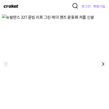
크
로그인
회원가입
로
켓