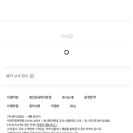
리뷰
셀러 상세 정보
이용약관
개인정보처리방침
회사소개
운영정책
이용방법
공지사항
이벤트
FAQ
(주)와이오엘오 ㅣ 대표 황유미
사업자등록번호
610-86-34204
ㅣ 통신판매번호 2019-서울마포-1239 ㅣ 호스팅 (주)와이오엘오
070-8676-8799 (발신 전용)
사업자 정보 확인 >
고객 문의: 우측 고객센터 / 이메일 / 카카오플러스 채널을 통해 문의 접수 부탁드립니다.